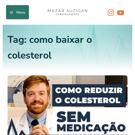
Ir
para
Menu
o
conteúdo
Tag:
como baixar o
colesterol