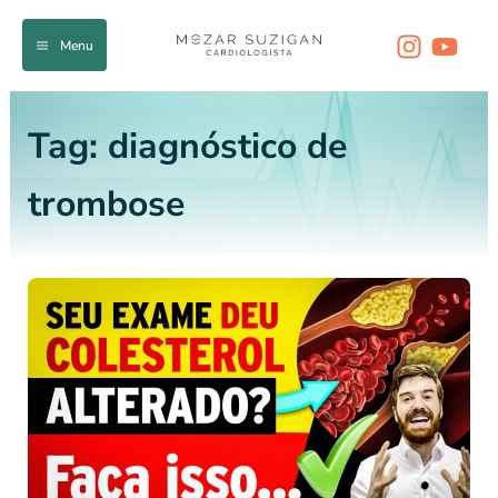
Ir
para
Menu
o
conteúdo
Tag:
diagnóstico de
trombose