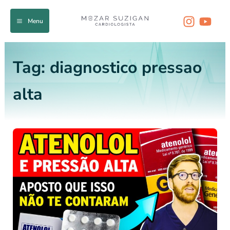
Ir
para
Menu
o
conteúdo
Tag:
diagnostico pressao
alta