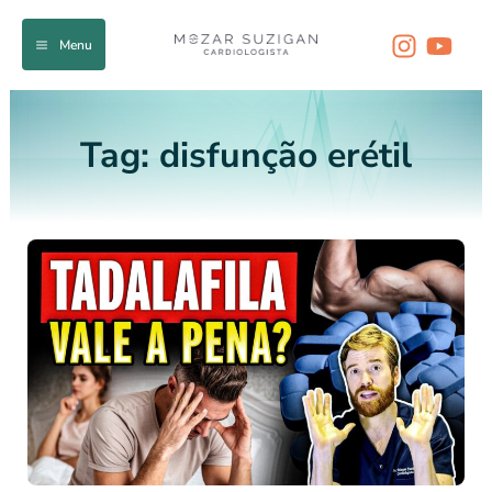
Ir
para
Menu
o
conteúdo
Tag:
disfunção erétil