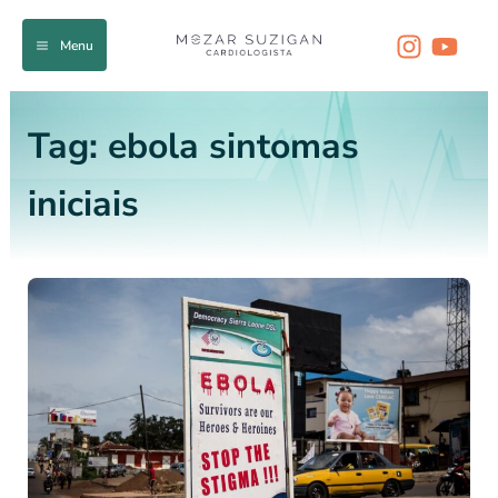
Ir
para
Menu
o
conteúdo
Tag:
ebola sintomas
iniciais