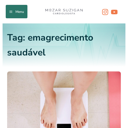
Ir
para
Menu
o
conteúdo
Tag:
emagrecimento
saudável