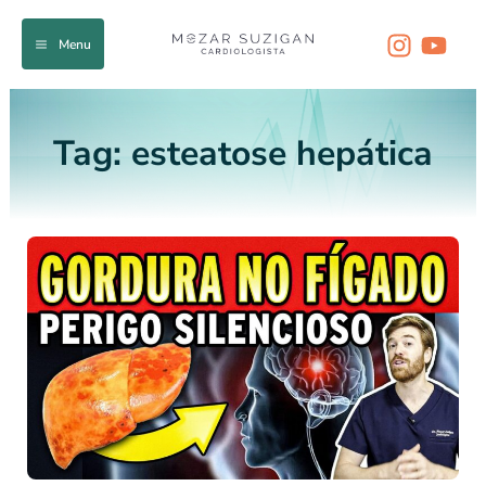
Ir
para
Menu
o
conteúdo
Tag:
esteatose hepática