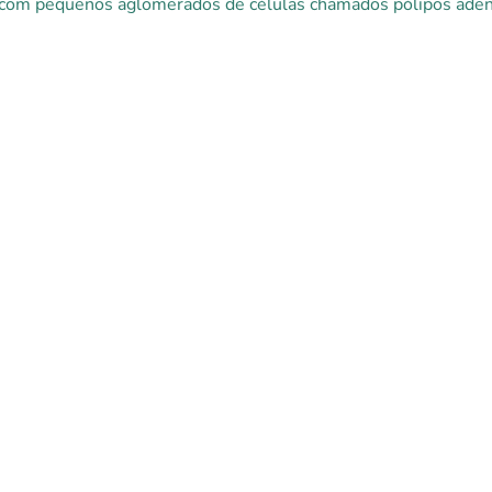
com pequenos aglomerados de células chamados pólipos adeno