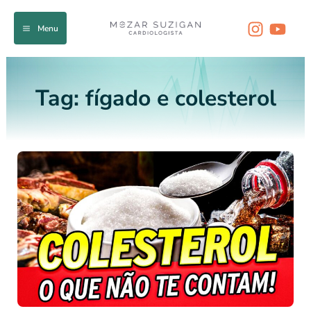
Ir
para
Menu
o
conteúdo
Tag:
fígado e colesterol