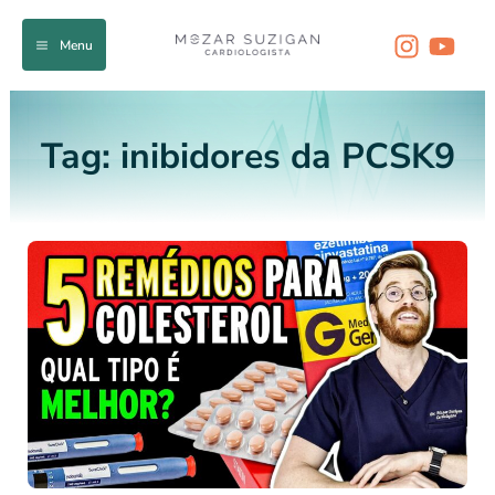
Ir
para
Menu
o
conteúdo
Tag:
inibidores da PCSK9