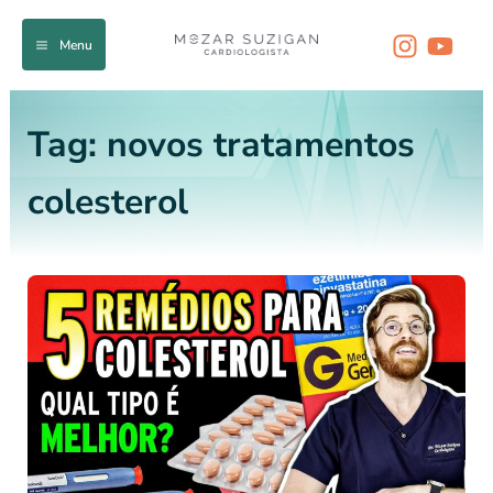
Ir
para
Menu
o
conteúdo
Tag:
novos tratamentos
colesterol