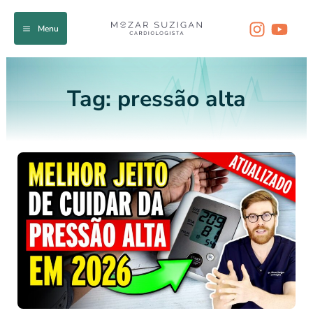
Ir
para
Menu
o
conteúdo
Tag:
pressão alta