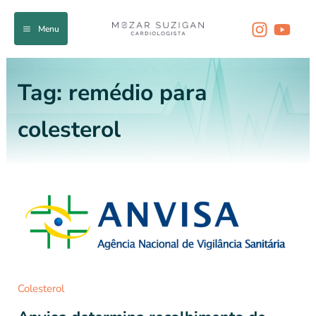
Ir
para
Menu
o
conteúdo
Tag:
remédio para
colesterol
Colesterol