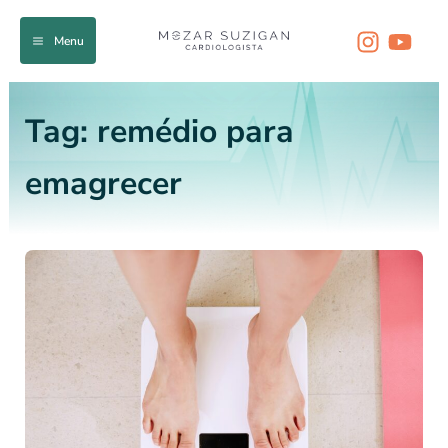
Ir
para
Menu
o
conteúdo
Tag:
remédio para
emagrecer