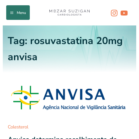
Ir
para
Menu
o
conteúdo
Tag:
rosuvastatina 20mg
anvisa
Colesterol