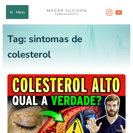
Ir
para
Menu
o
conteúdo
Tag:
sintomas de
colesterol