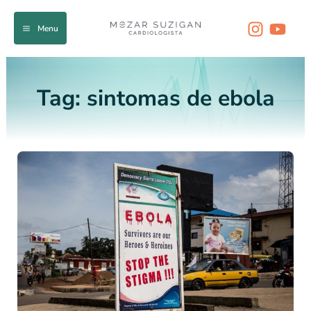
Ir
para
Menu
o
conteúdo
Tag:
sintomas de ebola