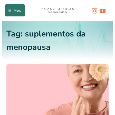
Ir
para
Menu
o
conteúdo
Tag:
suplementos da
menopausa