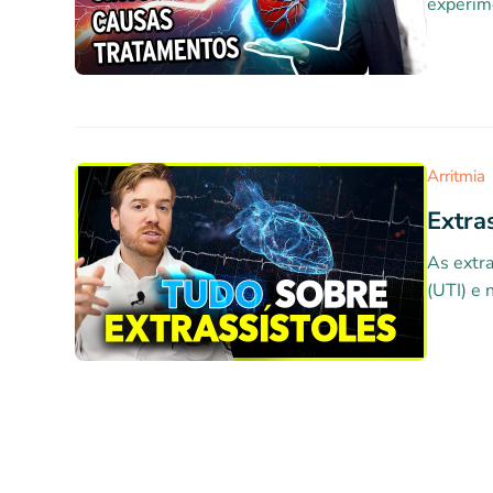
experim
Arritmia
Extra
As extra
(UTI) e