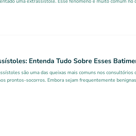
entado uma extrassístole. Esse fenômeno é muito comum no dia
ssístoles: Entenda Tudo Sobre Esses Batime
ssístoles são uma das queixas mais comuns nos consultórios de
 nos prontos-socorros. Embora sejam frequentemente benignas,