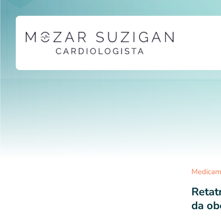
Ir
para
o
conteúdo
Medicam
Retat
da ob