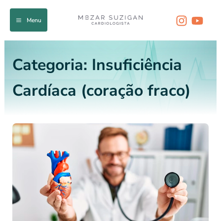
Ir
para
Menu
o
conteúdo
Categoria:
Insuficiência
Cardíaca (coração fraco)