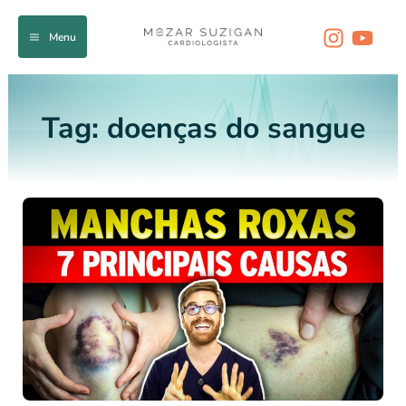
Ir
para
Menu
o
conteúdo
Tag:
doenças do sangue