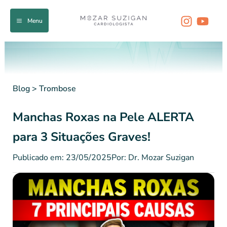
Ir
para
Menu
o
conteúdo
Blog
>
Trombose
Manchas Roxas na Pele ALERTA
para 3 Situações Graves!
Publicado em: 23/05/2025
Por: Dr. Mozar Suzigan