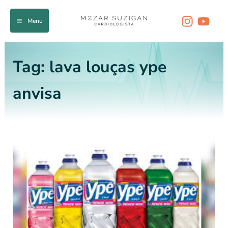
Ir
para
Menu
o
conteúdo
Tag:
lava louças ype
anvisa