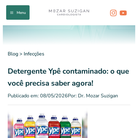
Ir
para
Menu
o
conteúdo
Blog
>
Infecções
Detergente Ypê contaminado: o que
você precisa saber agora!
Publicado em: 08/05/2026
Por: Dr. Mozar Suzigan