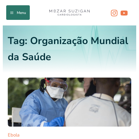
Ir
para
Menu
o
conteúdo
Tag:
Organização Mundial
da Saúde
Ebola