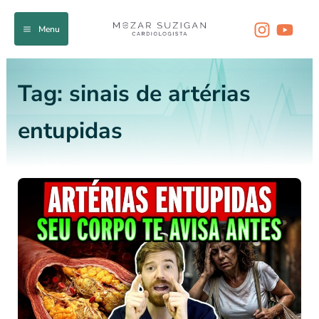
Ir
para
Menu
o
conteúdo
Tag:
sinais de artérias
entupidas