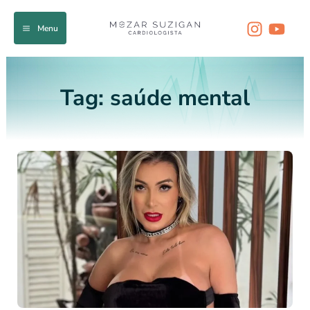
Ir
para
Menu
o
conteúdo
Tag:
saúde mental