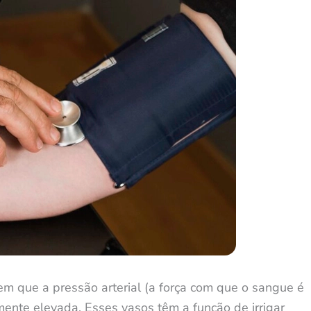
em que a pressão arterial (a força com que o sangue é
mente elevada. Esses vasos têm a função de irrigar