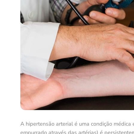
A hipertensão arterial é uma condição médica 
empurrado através das artérias) é persistente