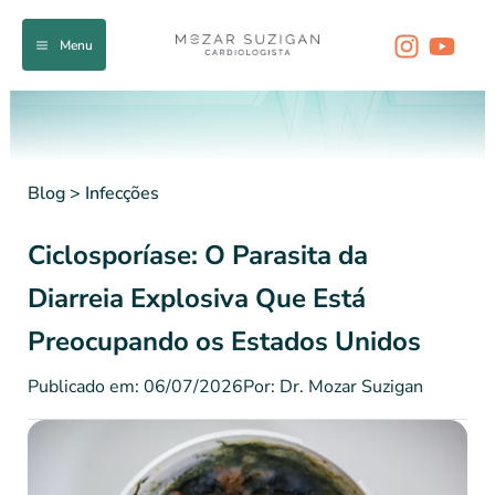
Ir
para
Menu
o
conteúdo
Blog
>
Infecções
Ciclosporíase: O Parasita da
Diarreia Explosiva Que Está
Preocupando os Estados Unidos
Publicado em: 06/07/2026
Por: Dr. Mozar Suzigan